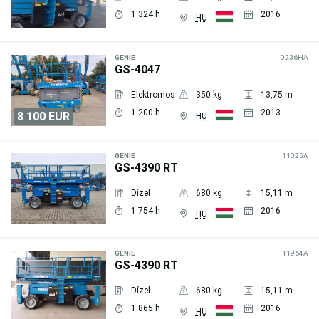
1 324 h
2016
HU
Árajánlat
kérése
GENIE
0236HA
GS-4047
Elektromos
350 kg
13,75 m
1 200 h
2013
8 100 EUR
HU
Árajánlat
kérése
GENIE
11025A
GS-4390 RT
Dízel
680 kg
15,11 m
1 754 h
2016
HU
Árajánlat
kérése
GENIE
11964A
GS-4390 RT
Dízel
680 kg
15,11 m
1 865 h
2016
HU