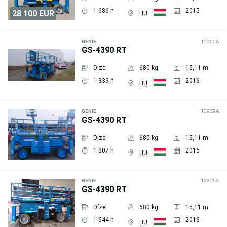
1 686 h
2015
28 100 EUR
HU
Árajánlat
kérése
GENIE
10950A
GS-4390 RT
Dízel
680 kg
15,11 m
1 339 h
2016
HU
Árajánlat
kérése
GENIE
10939A
GS-4390 RT
Dízel
680 kg
15,11 m
1 807 h
2016
HU
Árajánlat
kérése
GENIE
13205A
GS-4390 RT
Dízel
680 kg
15,11 m
1 644 h
2016
HU