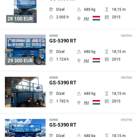
Dízel
680 kg
18,15 m
2 005 h
2015
28 100 EUR
HU
Árajánlat
kérése
GENIE
08059A
GS-5390 RT
Dízel
680 kg
18,15 m
1 724 h
2015
29 300 EUR
HU
Árajánlat
kérése
GENIE
08058A
GS-5390 RT
Dízel
680 kg
18,15 m
1 782 h
2015
HU
Árajánlat
kérése
GENIE
09676A
GS-5390 RT
Dízel
680 kg
18,15 m