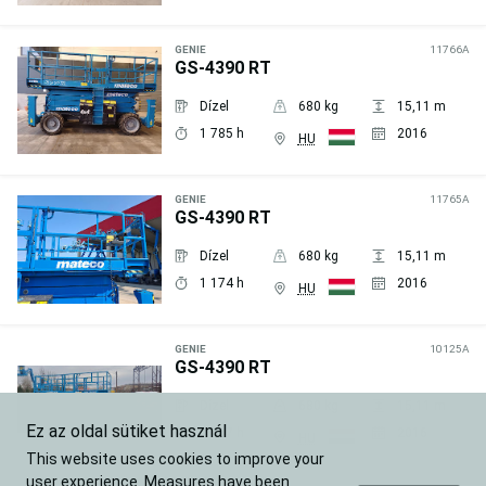
Árajánlat
kérése
GENIE
11766A
GS-4390 RT
Dízel
680 kg
15,11 m
1 785 h
2016
HU
Árajánlat
kérése
GENIE
11765A
GS-4390 RT
Dízel
680 kg
15,11 m
1 174 h
2016
HU
Árajánlat
kérése
GENIE
10125A
GS-4390 RT
Dízel
680 kg
15,11 m
Ez az oldal sütiket használ
1 617 h
2016
HU
This website uses cookies to improve your
Árajánlat
user experience. Measures have been