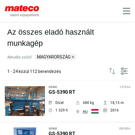
Filter
Mobile
Az összes eladó használt
munkagép
MAGYARORSZÁG
Aktuális szűrő:
1 - 24 közül 112 berendezés
GENIE
13793A
GS-5390 RT
Dízel
680 kg
18,15 m
1 329 h
2016
HU
Árajánlat
kérése
GENIE
08365A
GS-5390 RT