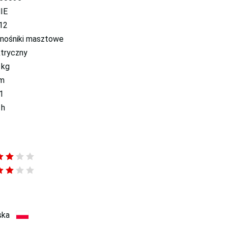
IE
12
nośniki masztowe
ktryczny
 kg
 m
1
 h
ska