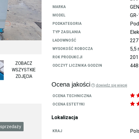
GEN
MARKA
GR-
MODEL
Pod
PODKATEGORIA
Ele
TYP ZASILANIA
227
ŁADOWNOŚĆ
5,5
WYSOKOŚĆ ROBOCZA
201
ROK PRODUKCJI
ZOBACZ
448
ODCZYT LICZNIKA GODZIN
WSZYSTKIE
ZDJĘCIA
Ocena jakości
dowiedz się więcej
OCENA TECHNICZNA
OCENA ESTETYKI
Lokalizacja
 sprzedaży
Pol
KRAJ