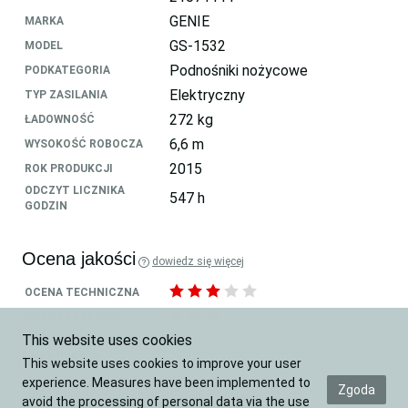
GENIE
MARKA
GS-1532
MODEL
Podnośniki nożycowe
PODKATEGORIA
Elektryczny
TYP ZASILANIA
272 kg
ŁADOWNOŚĆ
6,6 m
WYSOKOŚĆ ROBOCZA
2015
ROK PRODUKCJI
ODCZYT LICZNIKA
547 h
GODZIN
Ocena jakości
dowiedz się więcej
OCENA TECHNICZNA
OCENA ESTETYKI
This website uses cookies
Lokalizacja
This website uses cookies to improve your user
experience. Measures have been implemented to
Zgoda
Polska
KRAJ
avoid the processing of personal data via the use