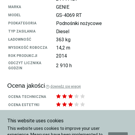
GENIE
MARKA
GS-4069 RT
MODEL
Podnośniki nożycowe
PODKATEGORIA
Diesel
TYP ZASILANIA
363 kg
ŁADOWNOŚĆ
14,2 m
WYSOKOŚĆ ROBOCZA
2014
ROK PRODUKCJI
ODCZYT LICZNIKA
2 910 h
GODZIN
Ocena jakości
dowiedz się więcej
OCENA TECHNICZNA
OCENA ESTETYKI
Lokalizacja
This website uses cookies
This website uses cookies to improve your user
Polska
KRAJ
experience. Measures have been implemented to