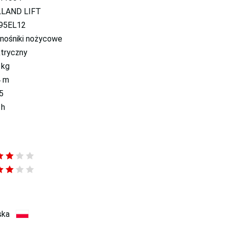
LAND LIFT
95EL12
nośniki nożycowe
ktryczny
 kg
4 m
5
 h
ska