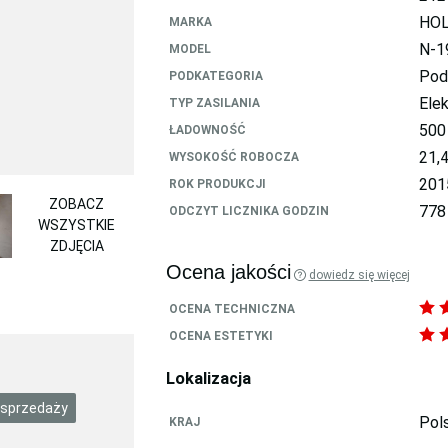
HOL
MARKA
N-1
MODEL
Pod
PODKATEGORIA
Ele
TYP ZASILANIA
500
ŁADOWNOŚĆ
21,
WYSOKOŚĆ ROBOCZA
201
ROK PRODUKCJI
ZOBACZ
778
ODCZYT LICZNIKA GODZIN
WSZYSTKIE
ZDJĘCIA
Ocena jakości
dowiedz się więcej
OCENA TECHNICZNA
OCENA ESTETYKI
Lokalizacja
 sprzedaży
Pol
KRAJ