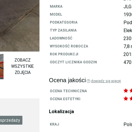
JLG
MARKA
193
MODEL
Pod
PODKATEGORIA
Ele
TYP ZASILANIA
230
ŁADOWNOŚĆ
7,8
WYSOKOŚĆ ROBOCZA
201
ROK PRODUKCJI
ZOBACZ
470
ODCZYT LICZNIKA GODZIN
WSZYSTKIE
ZDJĘCIA
Ocena jakości
dowiedz się więcej
OCENA TECHNICZNA
OCENA ESTETYKI
Lokalizacja
 sprzedaży
Pol
KRAJ