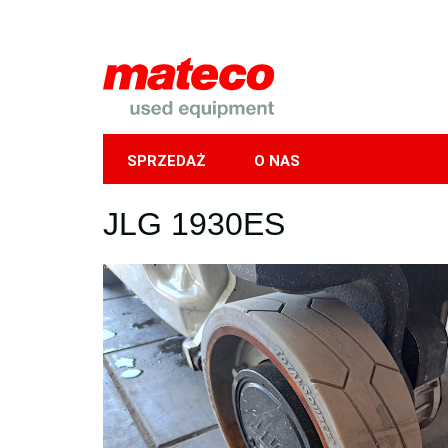
SPRZEDAŻ
O NAS
Mobile
JLG 1930ES