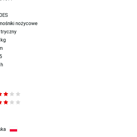
0ES
nośniki nożycowe
ktryczny
 kg
 m
5
 h
ska