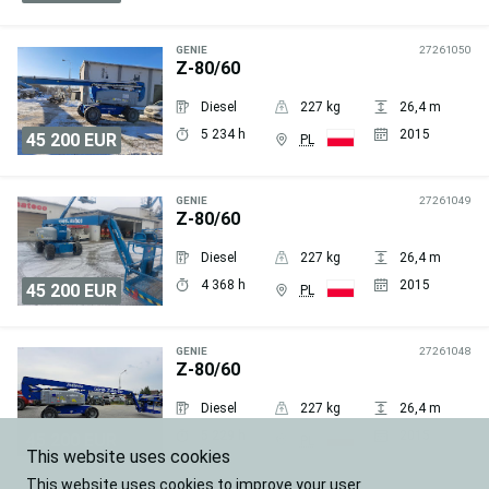
Wyślij
zapytanie
GENIE
27261050
Z-80/60
Diesel
227 kg
26,4 m
5 234 h
2015
45 200 EUR
PL
Wyślij
zapytanie
GENIE
27261049
Z-80/60
Diesel
227 kg
26,4 m
4 368 h
2015
45 200 EUR
PL
Wyślij
zapytanie
GENIE
27261048
Z-80/60
Diesel
227 kg
26,4 m
5 229 h
2015
45 200 EUR
PL
This website uses cookies
Wyślij
This website uses cookies to improve your user