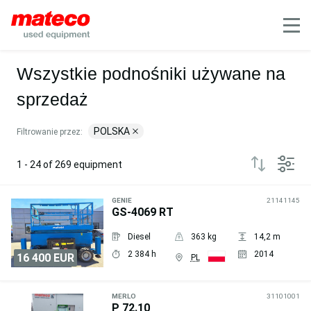
Filter
Mobile
Wszystkie podnośniki używane na
sprzedaż
POLSKA
Filtrowanie przez:
1 - 24 of 269 equipment
GENIE
21141145
GS-4069 RT
Diesel
363 kg
14,2 m
2 384 h
2014
16 400 EUR
PL
Wyślij
zapytanie
MERLO
31101001
P 72.10