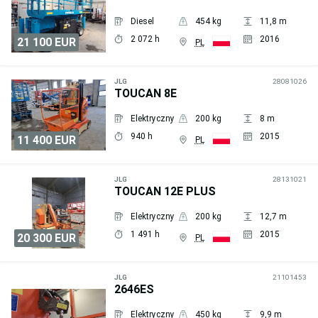
Diesel
454 kg
11,8 m
2 072 h
2016
21 100 EUR
PL
Wyślij
zapytanie
JLG
28081026
TOUCAN 8E
Elektryczny
200 kg
8 m
940 h
2015
11 400 EUR
PL
Wyślij
zapytanie
JLG
28131021
TOUCAN 12E PLUS
Elektryczny
200 kg
12,7 m
1 491 h
2015
20 300 EUR
PL
Wyślij
zapytanie
JLG
21101453
2646ES
Elektryczny
450 kg
9,9 m