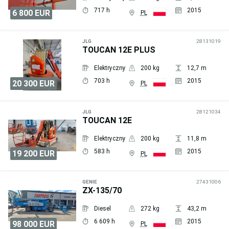
717 h
2015
6 800 EUR
PL
Wyślij
zapytanie
JLG
28131019
TOUCAN 12E PLUS
Elektryczny
200 kg
12,7 m
703 h
2015
20 300 EUR
PL
Wyślij
zapytanie
JLG
28121034
TOUCAN 12E
Elektryczny
200 kg
11,8 m
583 h
2015
19 200 EUR
PL
Wyślij
zapytanie
GENIE
27431006
ZX-135/70
Diesel
272 kg
43,2 m
6 609 h
2015
98 000 EUR
PL