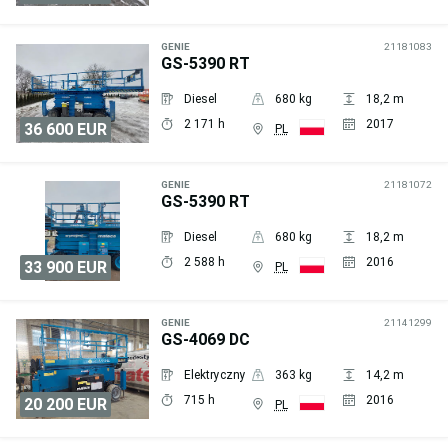
Wyślij
zapytanie
GENIE
21181083
GS-5390 RT
Diesel
680 kg
18,2 m
2 171 h
2017
36 600 EUR
PL
Wyślij
zapytanie
GENIE
21181072
GS-5390 RT
Diesel
680 kg
18,2 m
2 588 h
2016
33 900 EUR
PL
Wyślij
zapytanie
GENIE
21141299
GS-4069 DC
Elektryczny
363 kg
14,2 m
715 h
2016
20 200 EUR
PL
Wyślij