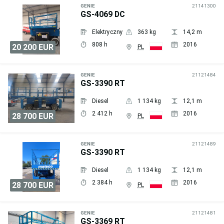
zapytanie
GENIE
21141300
GS-4069 DC
Elektryczny
363 kg
14,2 m
808 h
2016
20 200 EUR
PL
Wyślij
zapytanie
GENIE
21121484
GS-3390 RT
Diesel
1 134 kg
12,1 m
2 412 h
2016
28 700 EUR
PL
Wyślij
zapytanie
GENIE
21121489
GS-3390 RT
Diesel
1 134 kg
12,1 m
2 384 h
2016
28 700 EUR
PL
Wyślij
zapytanie
GENIE
21121481
GS-3369 RT