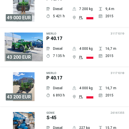
Diesel
7 200 kg
9,4 m
5 421 h
2015
49 000 EUR
PL
Wyślij
zapytanie
MERLO
31171019
P 40.17
Diesel
4 000 kg
16,7 m
7 135 h
2015
43 200 EUR
PL
Wyślij
zapytanie
MERLO
31171018
P 40.17
Diesel
4 000 kg
16,7 m
6 893 h
2015
43 200 EUR
PL
Wyślij
zapytanie
GENIE
26161355
S-45
Diesel
227 kg
15,7 m