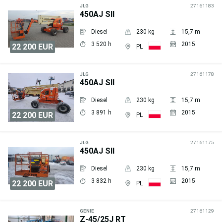
zapytanie
JLG
27161183
450AJ SII
Diesel
230 kg
15,7 m
3 520 h
2015
22 200 EUR
PL
Wyślij
zapytanie
JLG
27161178
450AJ SII
Diesel
230 kg
15,7 m
3 891 h
2015
22 200 EUR
PL
Wyślij
zapytanie
JLG
27161175
450AJ SII
Diesel
230 kg
15,7 m
3 832 h
2015
22 200 EUR
PL
Wyślij
zapytanie
GENIE
27161129
Z-45/25J RT