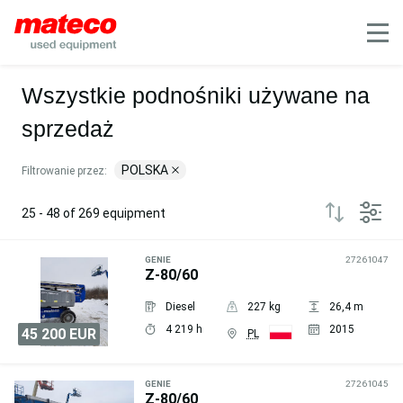
Filter
Mobile
Wszystkie podnośniki używane na
sprzedaż
POLSKA
Filtrowanie przez:
25 - 48 of 269 equipment
GENIE
27261047
Z-80/60
Diesel
227 kg
26,4 m
4 219 h
2015
45 200 EUR
PL
Wyślij
zapytanie
GENIE
27261045
Z-80/60