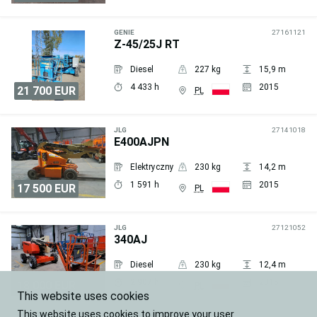
Wyślij
zapytanie
GENIE
27161121
Z-45/25J RT
Diesel
227 kg
15,9 m
4 433 h
2015
21 700 EUR
PL
Wyślij
zapytanie
JLG
27141018
E400AJPN
Elektryczny
230 kg
14,2 m
1 591 h
2015
17 500 EUR
PL
Wyślij
zapytanie
JLG
27121052
340AJ
Diesel
230 kg
12,4 m
2 907 h
2015
18 000 EUR
PL
This website uses cookies
Wyślij
This website uses cookies to improve your user