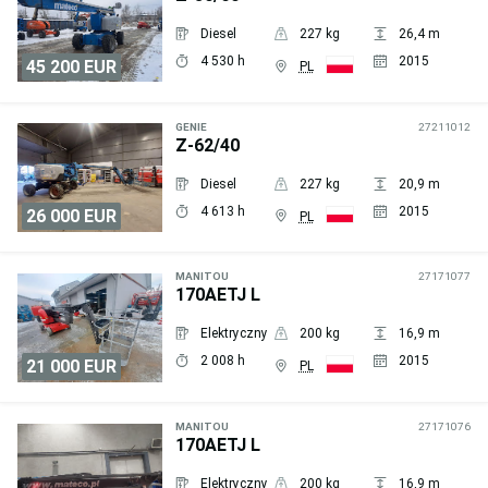
Diesel
227 kg
26,4 m
4 530 h
2015
45 200 EUR
PL
Wyślij
zapytanie
GENIE
27211012
Z-62/40
Diesel
227 kg
20,9 m
4 613 h
2015
26 000 EUR
PL
Wyślij
zapytanie
MANITOU
27171077
170AETJ L
Elektryczny
200 kg
16,9 m
2 008 h
2015
21 000 EUR
PL
Wyślij
zapytanie
MANITOU
27171076
170AETJ L
Elektryczny
200 kg
16,9 m